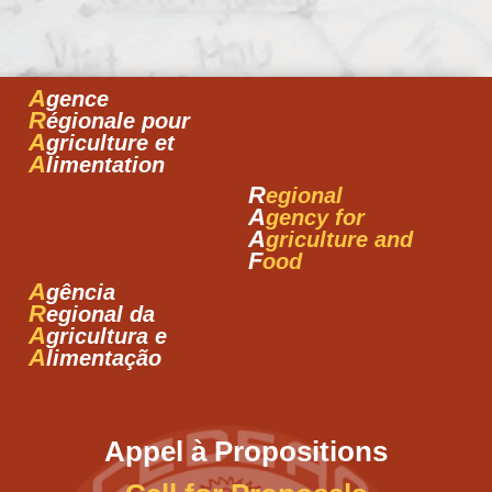
A
gence
R
égionale pour
A
griculture et
A
limentation
R
egional
A
gency for
A
griculture and
F
ood
A
gência
R
egional da
A
gricultura e
A
limentação
Appel à Propositions